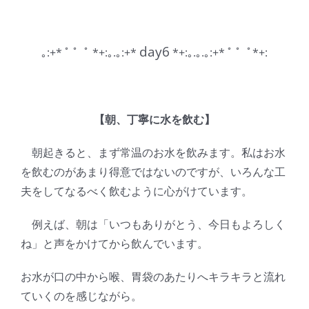
Skip
to
content
day6
｡:+* ﾟ ゜ﾟ *+:｡.｡:+*
*+:｡.｡.｡:+* ﾟ ゜ﾟ*+:
【朝、丁寧に水を飲む】
朝起きると、まず常温のお水を飲みます。私はお水
を飲むのがあまり得意ではないのですが、いろんな工
夫をしてなるべく飲むように心がけています。
例えば、朝は「いつもありがとう、今日もよろしく
ね」と声をかけてから飲んでいます。
お水が口の中から喉、胃袋のあたりへキラキラと流れ
ていくのを感じながら。