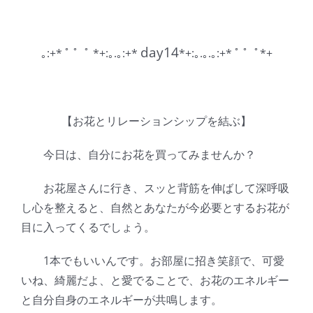
Skip
to
content
day14
｡:+* ﾟ ゜ﾟ *+:｡.｡:+*
*+:｡.｡.｡:+* ﾟ ゜ﾟ*+
【お花とリレーションシップを結ぶ】
今日は、自分にお花を買ってみませんか？
お花屋さんに行き、スッと背筋を伸ばして深呼吸
し心を整えると、自然とあなたが今必要とするお花が
目に入ってくるでしょう。
1本でもいいんです。お部屋に招き笑顔で、可愛
いね、綺麗だよ、と愛でることで、お花のエネルギー
と自分自身のエネルギーが共鳴します。