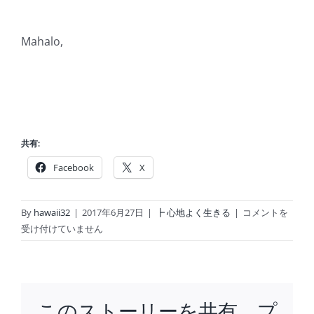
Mahalo,
共有:
Facebook
X
後
By
hawaii32
|
2017年6月27日
|
┣ 心地よく生きる
|
コメントを
悔
受け付けていません
し
な
い
人
このストーリーを共有、プ
生