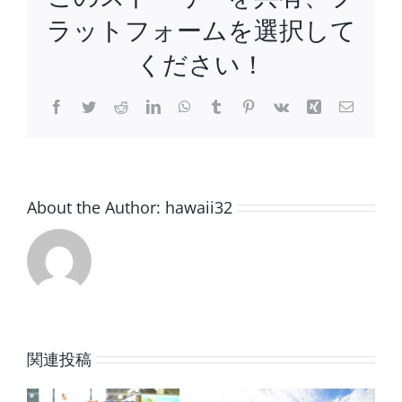
を
ラットフォームを選択して
生
き
ください！
る
た
Facebook
Twitter
Reddit
LinkedIn
WhatsApp
Tumblr
Pinterest
Vk
Xing
電
め
子
メ
に、
ー
大
ル
切
な
About the Author:
hawaii32
こ
と。
は
私た
の内
関連投稿
こ
誰もが愛
をス