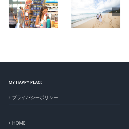
っ
が湧き出
ピン
る泉を持
する
と
ってい
それ
る。
が、
分回
帰。
MY HAPPY PLACE
プライバシーポリシー
HOME