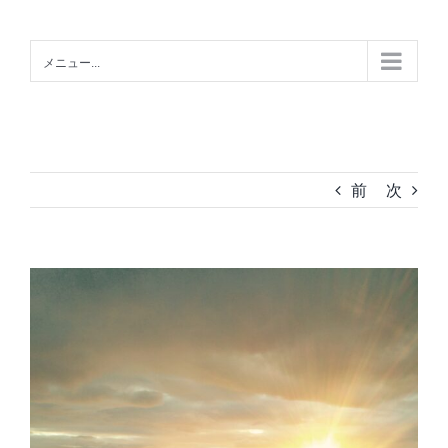
Skip
to
メニュー...
content
前
次
View
Larger
Image