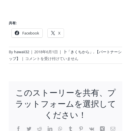
共有:
Facebook
X
By
hawaii32
|
2018年6月1日
|
┣「きくちから」
,
【パートナーシ
言
ップ】
|
コメントを受け付けていません
っ
た、
言
わ
このストーリーを共有、プ
な
い、
ラットフォームを選択して
で
困
ください！
っ
て
Facebook
Twitter
Reddit
LinkedIn
WhatsApp
Tumblr
Pinterest
Vk
Xing
電