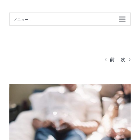
Skip
to
メニュー...
content
前
次
View
Larger
Image