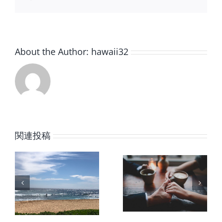
い
子
メ
ま
ー
せ
ル
ん
か？
About the Author:
hawaii32
は
関連投稿
ナ
相手が言
気持ちを
ってるこ
切り替え
今
とを深く
たい時に
の
理解した
思い出