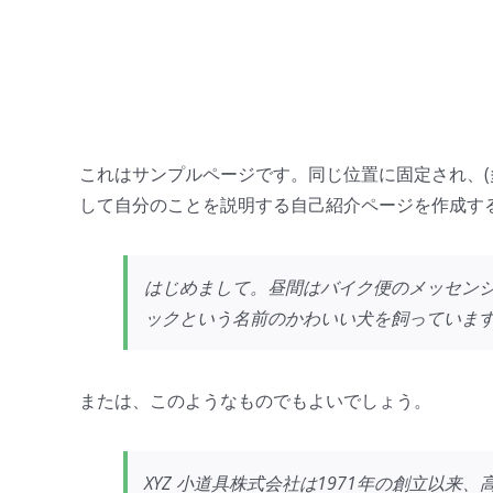
Skip
to
content
これはサンプルページです。同じ位置に固定され、(
して自分のことを説明する自己紹介ページを作成す
はじめまして。昼間はバイク便のメッセン
ックという名前のかわいい犬を飼っています。
または、このようなものでもよいでしょう。
XYZ 小道具株式会社は1971年の創立以