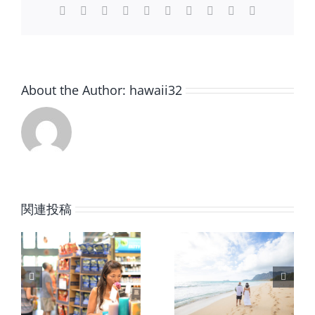
で
Facebook
Twitter
Reddit
LinkedIn
WhatsApp
Tumblr
Pinterest
Vk
Xing
電
必
子
メ
ず
ー
会
ル
う
素
About the Author:
hawaii32
敵
な
先
輩
女
性。
は
関連投稿
こ
ハワイで
誰もが愛
っ
しか食べ
が湧き出
られな
る泉を持
と
い、優し