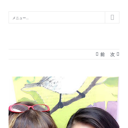
Skip
to
メニュー...
content
前
次
View
Larger
Image