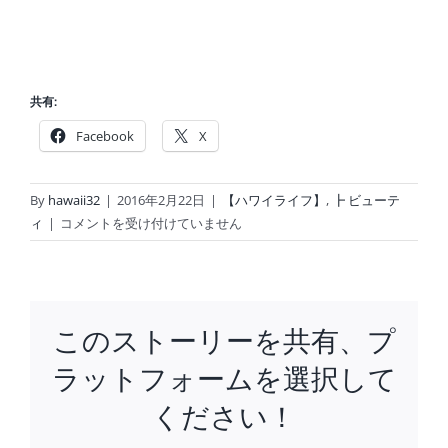
共有:
Facebook
X
By
hawaii32
|
2016年2月22日
|
【ハワイライフ】
,
┣ ビューテ
す
ィ
|
コメントを受け付けていません
っ
ぴ
ん
で
このストーリーを共有、プ
開
運！
ラットフォームを選択して
ハ
ワ
ください！
イ