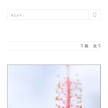
Skip
to
メニュー...
content
前
次
View
Larger
Image