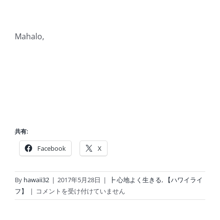
Mahalo,
共有:
Facebook
X
By
hawaii32
|
2017年5月28日
|
┣ 心地よく生きる
,
【ハワイライ
「ハ
フ】
|
コメントを受け付けていません
ワ
イ