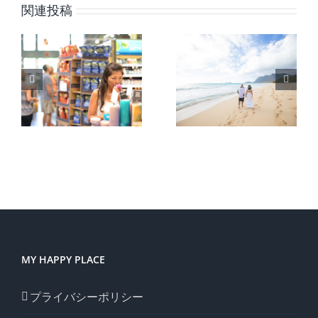
関連投稿
こ
ハワイで
誰もが愛
っ
しか食べ
が湧き出
られな
る泉を持
と
い、優し
ってい
いお菓
る。
子。
MY HAPPY PLACE
プライバシーポリシー