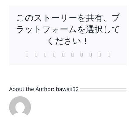
な
ん
このストーリーを共有、プ
て」
か
ラットフォームを選択して
ら
ハ
ください！
ワ
イ
Facebook
Twitter
Reddit
LinkedIn
WhatsApp
Tumblr
Pinterest
Vk
Xing
電
が
子
メ
大
ー
好
ル
き
に
About the Author:
hawaii32
な
っ
た
理
由。
は