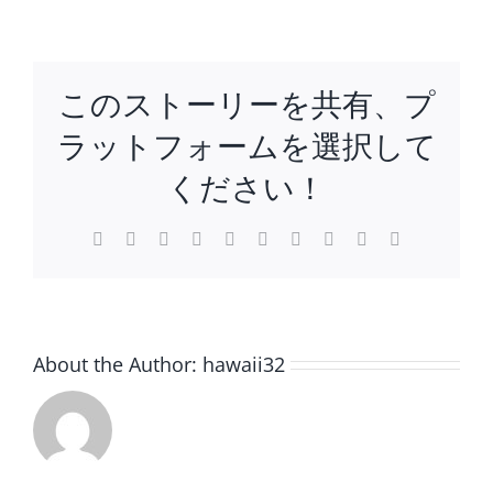
た
ち
の
内
このストーリーを共有、プ
面
を
ラットフォームを選択して
ス
ッ
ください！
ピ
ン
Facebook
Twitter
Reddit
LinkedIn
WhatsApp
Tumblr
Pinterest
Vk
Xing
電
に
子
メ
す
ー
る！
ル
そ
れ
About the Author:
hawaii32
が、
自
分
回
帰。