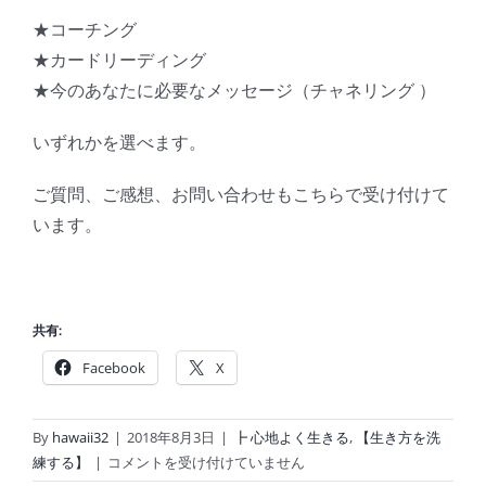
★コーチング
★カードリーディング
★今のあなたに必要なメッセージ（チャネリング
）
いずれかを選べます。
ご質問、ご感想、お問い合わせもこちらで受け付けて
います。
共有:
Facebook
X
By
hawaii32
|
2018年8月3日
|
┣ 心地よく生きる
,
【生き方を洗
私
練する】
|
コメントを受け付けていません