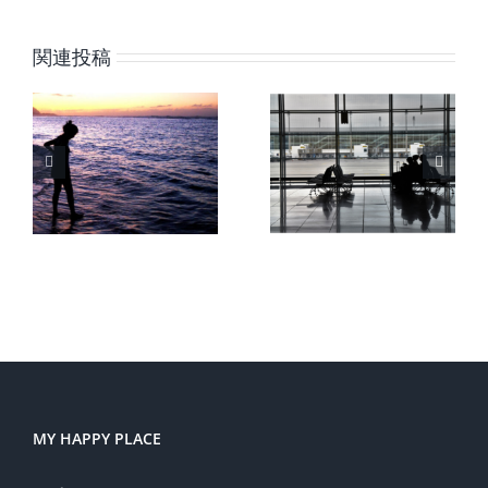
は
遠距離恋
関連投稿
ラ
愛のいい
人は、ど
ラ
話と、や
うであれ
、
りたいこ
その時の
か
とを探し
最高最善
き
て立ち止
を尽くし
の
まってい
ている。
る人へ。
MY HAPPY PLACE