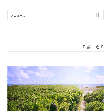
Skip
to
メニュー...
content
前
次
View
Larger
Image