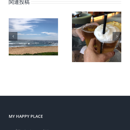
関連投稿
調子に乗
ナ
ったら怒
言った、
られる、
言わな
今
という子
い、で困
の
供時代を
っていま
過ごした
せんか？
あなた
へ。
MY HAPPY PLACE