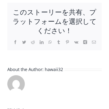
感
覚
このストーリーを共有、プ
を
開
ラットフォームを選択して
か
せ
ください！
て
く
Facebook
Twitter
Reddit
LinkedIn
WhatsApp
Tumblr
Pinterest
Vk
Xing
電
れ
子
メ
る、
ー
ハ
ル
ワ
イ。
About the Author:
hawaii32
は