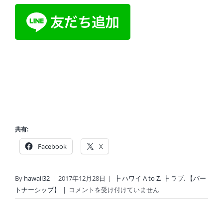
共有:
Facebook
X
By
hawaii32
|
2017年12月28日
|
┣ ハワイ A to Z
,
┣ ラブ
,
【パー
幸
トナーシップ】
|
コメントを受け付けていません
せ
の