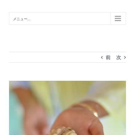
Skip
to
メニュー...
content
前
次
View
Larger
Image