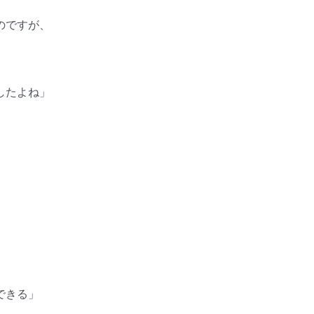
のですが、
したよね」
できる」